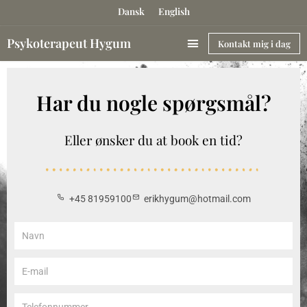
Gå
Dansk
English
til
Psykoterapeut Hygum
indholdet
Kontakt mig i dag
Har du nogle spørgsmål?
Eller ønsker du at book en tid?
+45 81959100
erikhygum@hotmail.com
N
a
v
E
n
-
m
T