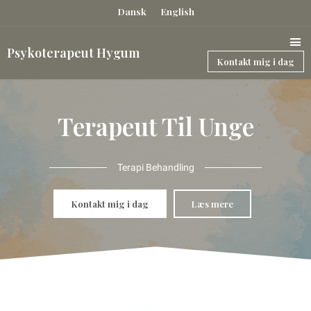
Gå
Dansk
English
til
indholdet
Psykoterapeut Hygum
Kontakt mig i dag
Terapeut Til Unge
Terapi Behandling
Kontakt mig i dag
Læs mere