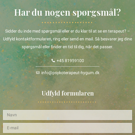
Har du nogen spørgsmål?
Sidder du inde med spørgsmål eller er du klar til at se en terapeut? –
Udfyld kontaktformularen, ring eller send en mail. Så besvarer jeg dine
spørgsmål eller finder en tid til dig, når det passer.
+45 81959100
info@psykoterapeut-hygum.dk
Udfyld formularen
N
a
E
v
-