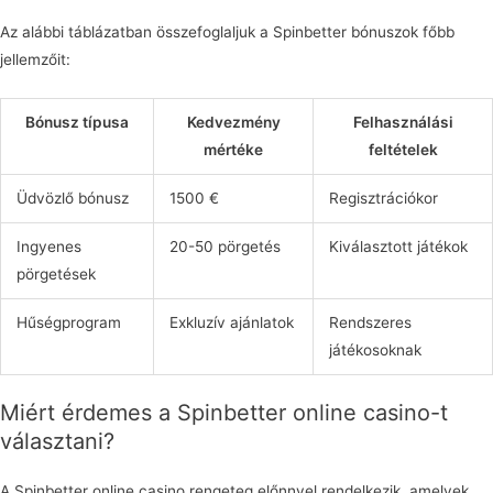
Az alábbi táblázatban összefoglaljuk a Spinbetter bónuszok főbb
jellemzőit:
Bónusz típusa
Kedvezmény
Felhasználási
mértéke
feltételek
Üdvözlő bónusz
1500 €
Regisztrációkor
Ingyenes
20-50 pörgetés
Kiválasztott játékok
pörgetések
Hűségprogram
Exkluzív ajánlatok
Rendszeres
játékosoknak
Miért érdemes a Spinbetter online casino-t
választani?
A Spinbetter online casino rengeteg előnnyel rendelkezik, amelyek